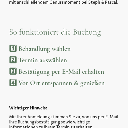
mit anschließendem Genussmoment bei Steph & Pascal.
So funktioniert die Buchung
1️⃣ Behandlung wählen
2️⃣ Termin auswählen
3️⃣ Bestätigung per E-Mail erhalten
4️⃣ Vor Ort entspannen & genießen
Wichtiger Hinweis:
Mit Ihrer Anmeldung stimmen Sie zu, von uns per E-Mail
Ihre Buchungsbestätigung sowie wichtige
Informationen zu Ihrem Termin zu erhalten.