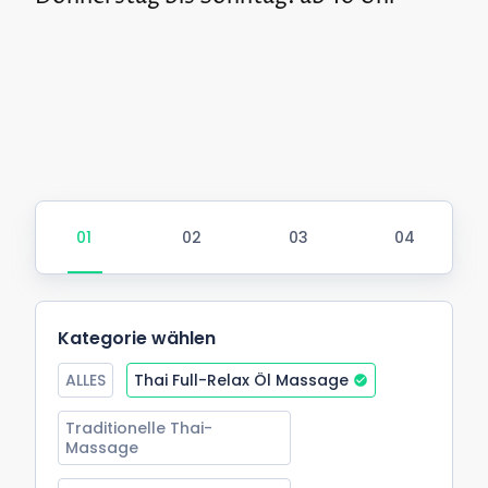
Kategorie wählen
ALLES
Thai Full-Relax Öl Massage
Traditionelle Thai-
Massage