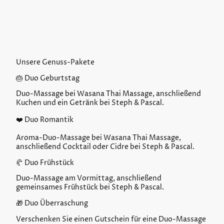
Unsere Genuss-Pakete
🎂
Duo Geburtstag
Duo-Massage bei Wasana Thai Massage, anschließend
Kuchen und ein Getränk bei Steph & Pascal.
❤️
Duo Romantik
Aroma-Duo-Massage bei Wasana Thai Massage,
anschließend Cocktail oder Cidre bei Steph & Pascal.
🥐
Duo Frühstück
Duo-Massage am Vormittag, anschließend
gemeinsames Frühstück bei Steph & Pascal.
🎁
Duo Überraschung
Verschenken Sie einen Gutschein für eine Duo-Massage