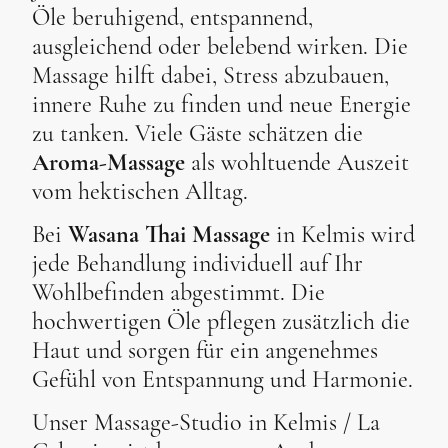
Öle beruhigend, entspannend,
ausgleichend oder belebend wirken. Die
Massage hilft dabei, Stress abzubauen,
innere Ruhe zu finden und neue Energie
zu tanken. Viele Gäste schätzen die
Aroma-Massage
als wohltuende Auszeit
vom hektischen Alltag.
Bei
Wasana Thai Massage
in Kelmis wird
jede Behandlung individuell auf Ihr
Wohlbefinden abgestimmt. Die
hochwertigen Öle pflegen zusätzlich die
Haut und sorgen für ein angenehmes
Gefühl von Entspannung und Harmonie.
Unser Massage-Studio in Kelmis / La