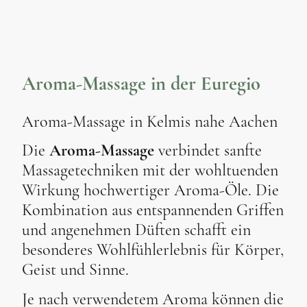
Aroma-Massage in der Euregio
Aroma-Massage in Kelmis nahe Aachen
Die
Aroma-Massage
verbindet sanfte
Massagetechniken mit der wohltuenden
Wirkung hochwertiger Aroma-Öle. Die
Kombination aus entspannenden Griffen
und angenehmen Düften schafft ein
besonderes Wohlfühlerlebnis für Körper,
Geist und Sinne.
Je nach verwendetem Aroma können die