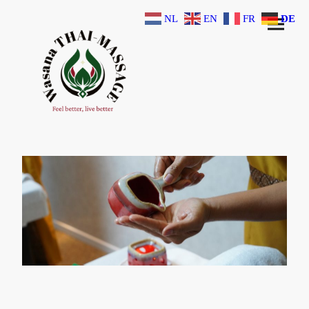
NL
EN
FR
DE