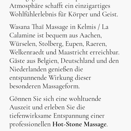
Atmosphäre schafft ein einzigartiges
Wohlfühlerlebnis für Körper und Geist.
Wasana Thaï Massage in Kelmis / La
Calamine ist bequem aus Aachen,
Würselen, Stolberg, Eupen, Raeren,
Welkenraedt und Maastricht erreichbar.
Gäste aus Belgien, Deutschland und den
Niederlanden genießen die
entspannende Wirkung dieser
besonderen Massageform.
Gönnen Sie sich eine wohltuende
Auszeit und erleben Sie die
tiefenwirksame Entspannung einer
professionellen
Hot-Stone Massage
.