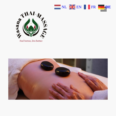
NL
EN
FR
DE