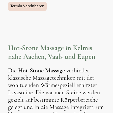
Termin Vereinbaren
Hot-Stone Massage in Kelmis
nahe Aachen, Vaals und Eupen
Die
Hot-Stone Massage
verbindet
klassische Massagetechniken mit der
wohltuenden Wärmespeziell erhitzter
Lavasteine. Die warmen Steine werden
gezielt auf bestimmte Körperbereiche
gelegt und in die Massage integriert, um